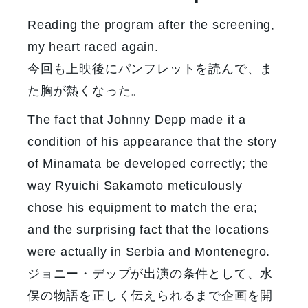
Reading the program after the screening,
my heart raced again.
今回も上映後にパンフレットを読んで、ま
た胸が熱くなった。
The fact that Johnny Depp made it a
condition of his appearance that the story
of Minamata be developed correctly; the
way Ryuichi Sakamoto meticulously
chose his equipment to match the era;
and the surprising fact that the locations
were actually in Serbia and Montenegro.
ジョニー・デップが出演の条件として、水
俣の物語を正しく伝えられるまで企画を開