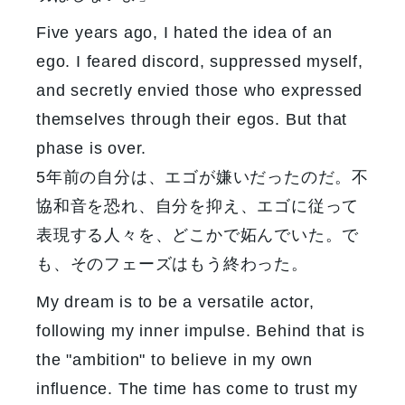
Five years ago, I hated the idea of an
ego. I feared discord, suppressed myself,
and secretly envied those who expressed
themselves through their egos. But that
phase is over.
5年前の自分は、エゴが嫌いだったのだ。不
協和音を恐れ、自分を抑え、エゴに従って
表現する人々を、どこかで妬んでいた。で
も、そのフェーズはもう終わった。
My dream is to be a versatile actor,
following my inner impulse. Behind that is
the "ambition" to believe in my own
influence. The time has come to trust my