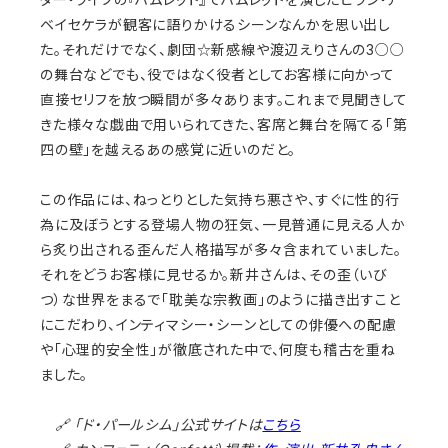
ベイセケラが観客に語りかけるシーンなんかを思い出し
た。それだけでなく、劇団☆新感線や渡辺えりさんの3○○
の舞台などでも、役ではなく役者としてお客様に向かって
直接セリフを放つ瞬間が多々あります。これまで見聞きして
きた様々な戯曲で用いられてきた、客席と舞台を隔てる「第
四の壁」を越えるあの感覚に近いのだと。
この作品には、ねっとりとした気持ち悪さや、すぐに性的行
為に及ぼうとする登場人物の狂気、一見普通に見える人か
ら炙り出される歪んだ人格描写が多々含まれていました。
それをどうお客様に見せるか。新井さんは、その歪（いび
つ）な世界をまるで「耽美な宗教画」のように描き出すこと
にこだわり、インティマシー・シーンとしての俳優への配慮
や「心理的安全性」が徹底された中で、何度も稽古を重ね
ました。
🔗
「ド・パールシム」公式サイトは
こちら