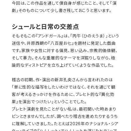
今回は、この作品を通して僕自身が感じたこと、そして「演
劇」そのものについて少し書き残しておこうと思います。
シュールと日常の交差点
そもそもこの『アンドガール』は、「丙午（ひのえうま）」という
迷信や、井原西鶴の『八百屋お七』を題材に発足した戯曲
です。家族や女性に対する偏見、思い込み、宗教的価値観、
そして暴力。そんな重層的なテーマを深掘りしながら、極
論的なディストピアを立ち上げていくような作品でした。
稽古の初期、作・演出の新井孔央さんから言われたのは
「単に性的な描写をしたいわけではなく、それを通じて観
客が考えるきっかけを作るために、ブレヒト的な『異化効
果』を演出でつけたい」ということでした。
ブレヒト演劇を見たことがない私は、最初聞いた時あまり
ピンときませんでしたが、調べたり稽古を進めたりするうち
に理解していきました。たとえば2026年のナショナル・シア
ター・ライブの『ハムレット』でハムレットを演じたヒラン・ア