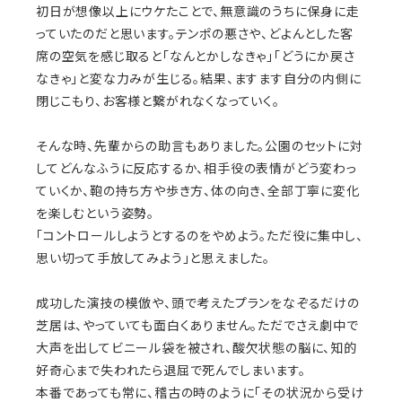
初日が想像以上にウケたことで、無意識のうちに保身に走
っていたのだと思います。テンポの悪さや、どよんとした客
席の空気を感じ取ると「なんとかしなきゃ」「どうにか戻さ
なきゃ」と変な力みが生じる。結果、ますます自分の内側に
閉じこもり、お客様と繋がれなくなっていく。
そんな時、先輩からの助言もありました。公園のセットに対
してどんなふうに反応するか、相手役の表情がどう変わっ
ていくか、鞄の持ち方や歩き方、体の向き、全部丁寧に変化
を楽しむという姿勢。
「コントロールしようとするのをやめよう。ただ役に集中し、
思い切って手放してみよう」と思えました。
成功した演技の模倣や、頭で考えたプランをなぞるだけの
芝居は、やっていても面白くありません。ただでさえ劇中で
大声を出してビニール袋を被され、酸欠状態の脳に、知的
好奇心まで失われたら退屈で死んでしまいます。
本番であっても常に、稽古の時のように「その状況から受け