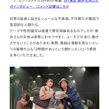
🔗
カンフェティ（Confetti）掲載：
作・演出 新井孔央さん
のインタビュー／コメント記事はこちら
日常の延長に起きるシュールな不条理。不可解だが稚拙で
盲目的な人間たち。
テーマや性的描写は過激で賛否両論あるものでしたが、新
井さんの文体は非常にわかりやすく、ユーモアがあり、飽き
させないところがあります。実際、普段は演劇を見ないとい
うお客様からも「2時間があっという間だった」という感想
を多くいただきました。